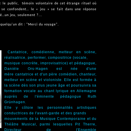
: le public,
témoin volontaire de cet étrange rituel où
 se confondent… le « jeu » se fait dans une réponse
té…un jeu, seulement ?...
 quelqu'un dit : "Merci du voyage".
Cantatrice, comédienne, metteur en scène,
réalisatrice, performer, compositrice (vocale,
musique concrète, improvisatrice) et pédagogue,
Danièle Ors-Hagen est née d'une
mère cantatrice et d'un père comédien, chanteur,
metteur en scène et violoniste. Elle est formée à
la scène dès son plus jeune âge et poursuivra sa
formation vocale au chant lyrique en Allemagne
auprès de l'éminente pédagogue Ruth
Grünhagen.
Elle y côtoie les personnalités artistiques
conductrices de I'avant-garde et des grands
mouvements de la Musique Contemporaine et du
Théâtre Musical, parmi lesquelles Pit Therre,
Directeur de I'Ensemble