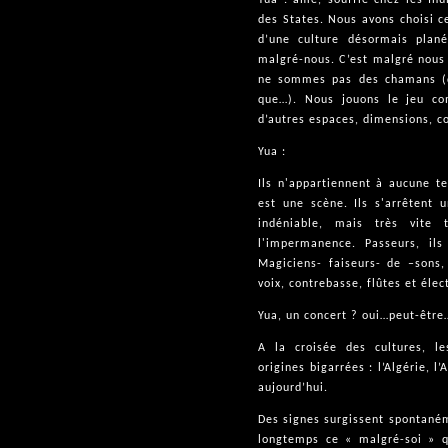
des States. Nous avons choisi ce
d’une culture désormais plan
malgré-nous. C’est malgré nous 
ne sommes pas des chamans (qu
que…). Nous jouons le jeu co
d’autres espaces, dimensions, co
Yua :
Ils n'appartiennent à aucune te
est une scène. Ils s'arrêtent 
indéniable, mais très vite 
l'impermanence. Passeurs, ils 
Magiciens- faiseurs- de –sons
voix, contrebasse, flûtes et élec
Yua, un concert ? oui…peut-êtr
A la croisée des cultures, le
origines bigarrées : l’Algérie, l
aujourd’hui.
Des signes surgissent spontaném
longtemps ce « malgré-soi » q