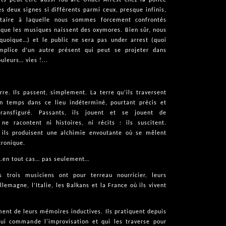
s deux signes si différents parmi ceux, presque infinis,
étaire à laquelle nous sommes forcement confrontés
que les musiques naissent des oxymores. Bien sûr, nous
oique…) et le public ne sera pas under arrest (quoi
mplice d’un autre présent qui peut se projeter dans
uleurs… vies !...
rre. Ils passent, simplement. La terre qu’ils traversent
un temps dans ce lieu indéterminé, pourtant précis et
transfiguré. Passants, ils jouent et se jouent de
ne racontent ni histoires, ni récits : ils suscitent.
, ils produisent une alchimie envoutante où se mêlent
tronique.
e…en tout cas… pas seulement…
s trois musiciens ont pour terreau nourricier, leurs
’Allemagne, l’Italie, les Balkans et la France où ils vivent
ent de leurs mémoires inductives. Ils pratiquent depuis
ui commande l'improvisation et qui les traverse pour