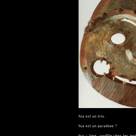
Yua est un trio.
Yua est un paradoxe ?
Yua : âme, souffle chez les Inu